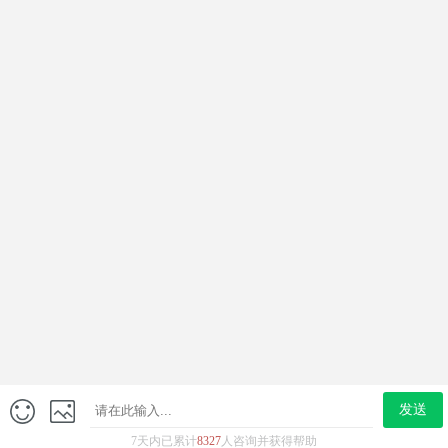
尿频尿急
龟头红点
男科炎症
男科检查
网站简介
来院路线
男科热点关注
丁丁瘙痒、有异味，被嫌弃？
前列腺炎的痛苦与希望：治疗路径的选择
''你不行，有点快~''要克服早泄
同房时间短？这个不解决，早泄好不了！
如何打响“持久战”？4大技巧你值得拥有！
发送
电话咨询