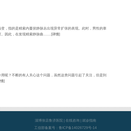
病变，指的是精索内蔓状静脉丛出现异常扩张的表现。此时，男性的睾
，在发现精索静脉曲.........[
详情
]
作用呢？不断的有人关心这个问题，虽然这类问题引起了关注，但是到
详情
]
淄博张店鲁济医院
|
在线咨询
|
就诊指南
工信部备案号：
鲁ICP备14026729号-14