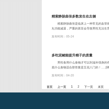
精索静脉曲张多数发生在左侧
精索静脉曲张是临床上一种常见的血管
丸功能减退，严重的甚至会导致男性无法生育。因此
发布时间：05-24
多吃泥鳅能提升精子的质量
男性食用什么食物才可以到滋补强身的
底什么食物适合那答案是五花八门的！......[
发布时间：04-20
1
2
首页
上一页
下一页
末页