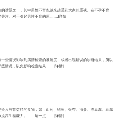
的话题之一，其中男性不育也越来越受到大家的重视。在不孕不育
对于引起男性不育的原.........[
详情
]
一些情况影响到病情检查的准确度，或者出现错误的诊断结果，所以
，以免影响检查结果.........[
详情
]
摄入补肾益精的食物，如：山药、鳝鱼、银杏、海参、冻豆腐、豆腐
精能力。 这一点.........[
详情
]