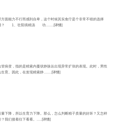
方面能力不行而感到自卑，这个时候其实食疗是个非常不错的选择
、壮阳填精汤 功.........[
详情
]
管病变，指的是精索内蔓状静脉丛出现异常扩张的表现。此时，男性
因此，在发现精索静.........[
详情
]
量下降，所以生育力下降。那么，怎么判断精子质量的好坏？又怎样
们接着往下看看。......[
详情
]