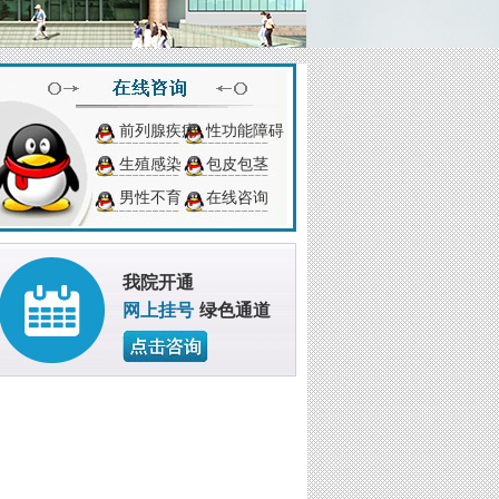
前列腺疾病
性功能障碍
生殖感染
包皮包茎
男性不育
在线咨询
我院开通
网上挂号
绿色通道