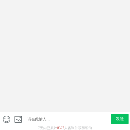
尿频尿急
龟头红点
男科炎症
男科检查
网站简介
来院路线
男科热点关注
丁丁瘙痒、有异味，被嫌弃？
前列腺炎的痛苦与希望：治疗路径的选择
''你不行，有点快~''要克服早泄
同房时间短？这个不解决，早泄好不了！
如何打响“持久战”？4大技巧你值得拥有！
发送
电话咨询