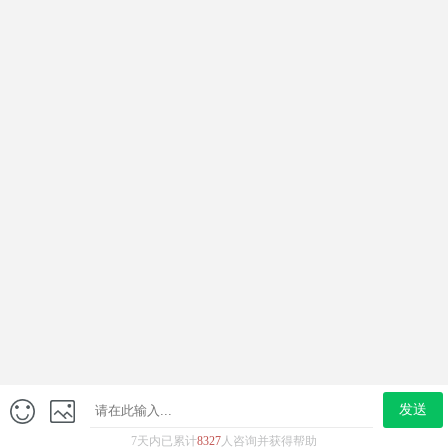
尿频尿急
龟头红点
男科炎症
男科检查
网站简介
来院路线
男科热点关注
丁丁瘙痒、有异味，被嫌弃？
前列腺炎的痛苦与希望：治疗路径的选择
''你不行，有点快~''要克服早泄
同房时间短？这个不解决，早泄好不了！
如何打响“持久战”？4大技巧你值得拥有！
发送
电话咨询