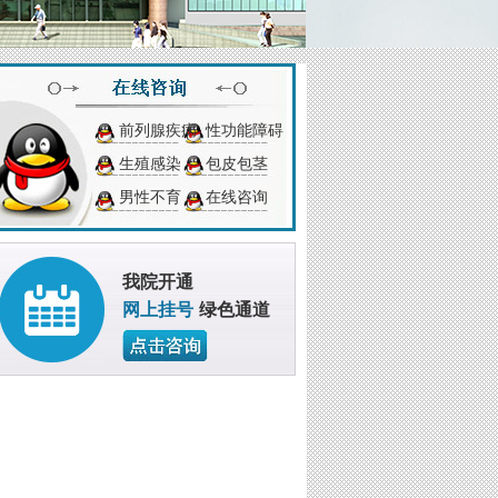
前列腺疾病
性功能障碍
生殖感染
包皮包茎
男性不育
在线咨询
我院开通
网上挂号
绿色通道